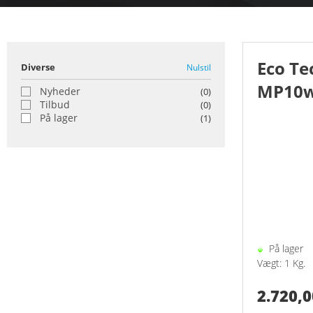
Nyos
Orph
Eco Te
Diverse
Nulstil
Red 
MP10
Nyheder
(0)
Tilbud
(0)
Tropi
På lager
(1)
Tunz
På lager
Vægt: 1 Kg.
2.720,