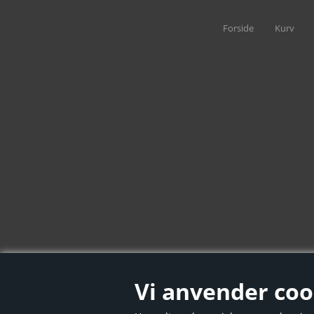
Forside
Kurv
Saltvandsspecialen-Søren Toftsvej 1
Vi anvender coo