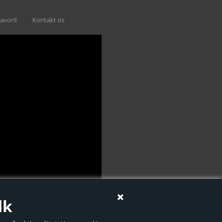
avorit
Kontakt os
dk