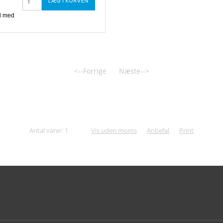
<--Forrige
Næste-->
Antal varer: 1
Vis uden moms
Anbefal
Print